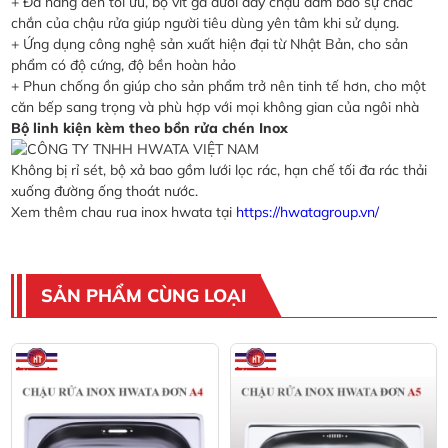
+ Đa năng đến tối ưu, bộ vít gá dưới đáy chậu đảm bảo sự chắc
chắn của chậu rửa giúp người tiêu dùng yên tâm khi sử dụng.
+ Ứng dụng công nghệ sản xuất hiện đại từ Nhật Bản, cho sản
phẩm có độ cứng, độ bền hoàn hảo
+ Phun chống ồn giúp cho sản phẩm trở nên tinh tế hơn, cho một
căn bếp sang trọng và phù hợp với mọi không gian của ngôi nhà
Bộ linh kiện kèm theo bồn rửa chén Inox
Không bị rỉ sét, bộ xả bao gồm lưới lọc rác, hạn chế tối đa rác thải
xuống đường ống thoát nước.
Xem thêm chau rua inox hwata tại
https://hwatagroup.vn/
SẢN PHẨM CÙNG LOẠI