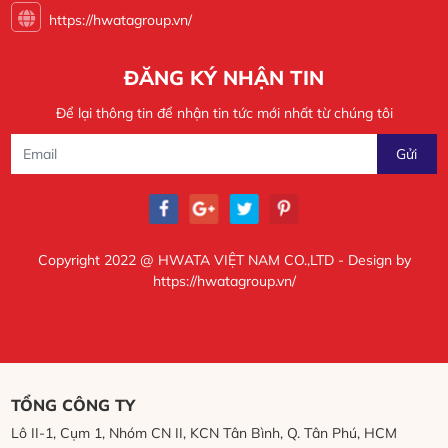
https://hwatagroup.vn/
ĐĂNG KÝ NHẬN TIN
Để lại thông tin để nhận tin tức mới nhất từ chúng tôi
Copyright 2022 @ HWATA VIỆT NAM CO.,LTD - Design by
https://hwatagroup.vn/
TỔNG CÔNG TY
Lô II-1, Cụm 1, Nhóm CN II, KCN Tân Bình, Q. Tân Phú, HCM