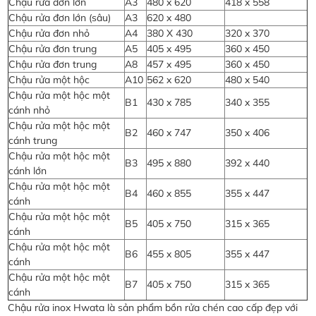
Chậu rửa đơn lớn
A3
480 x 620
418 x 558
Chậu rửa đơn lớn (sâu)
A3
620 x 480
Chậu rửa đơn nhỏ
A4
380 X 430
320 x 370
Chậu rửa đơn trung
A5
405 x 495
360 x 450
Chậu rửa đơn trung
A8
457 x 495
360 x 450
Chậu rửa một hộc
A10
562 x 620
480 x 540
Chậu rửa một hộc một
B1
430 x 785
340 x 355
cánh nhỏ
Chậu rửa một hộc một
B2
460 x 747
350 x 406
cánh trung
Chậu rửa một hộc một
B3
495 x 880
392 x 440
cánh lớn
Chậu rửa một hộc một
B4
460 x 855
355 x 447
cánh
Chậu rửa một hộc một
B5
405 x 750
315 x 365
cánh
Chậu rửa một hộc một
B6
455 x 805
355 x 447
cánh
Chậu rửa một hộc một
B7
405 x 750
315 x 365
cánh
Chậu rửa inox Hwata là sản phẩm bồn rửa chén cao cấp đẹp với