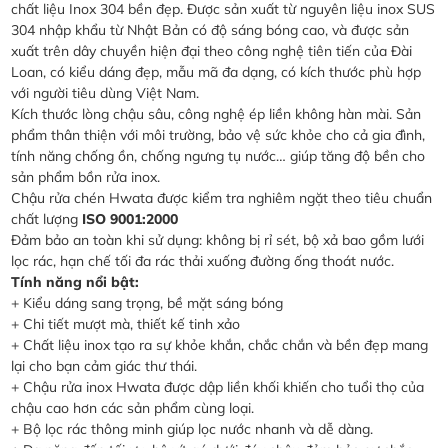
chất liệu Inox 304 bền đẹp. Được sản xuất từ nguyên liệu inox SUS
304 nhập khẩu từ Nhật Bản có độ sáng bóng cao, và được sản
xuất trên dây chuyền hiện đại theo công nghệ tiên tiến của Đài
Loan, có kiểu dáng đẹp, mẫu mã đa dạng, có kích thước phù hợp
với người tiêu dùng Việt Nam.
Kích thước lòng chậu sâu, công nghệ ép liền không hàn mài. Sản
phẩm thân thiện với môi trường, bảo vệ sức khỏe cho cả gia đình,
tính năng chống ồn, chống ngưng tụ nước… giúp tăng độ bền cho
sản phẩm bồn rửa inox.
Chậu rửa chén Hwata được kiểm tra nghiêm ngặt theo tiêu chuẩn
chất lượng
ISO 9001:2000
Đảm bảo an toàn khi sử dụng: không bị rỉ sét, bộ xả bao gồm lưới
lọc rác, hạn chế tối đa rác thải xuống đường ống thoát nước.
Tính năng nổi bật:
+ Kiểu dáng sang trọng, bề mặt sáng bóng
+ Chi tiết mượt mà, thiết kế tinh xảo
+ Chất liệu inox tạo ra sự khỏe khắn, chắc chắn và bền đẹp mang
lại cho bạn cảm giác thư thái.
+ Chậu rửa inox Hwata được dập liền khối khiến cho tuổi thọ của
chậu cao hơn các sản phẩm cùng loại.
+ Bộ lọc rác thông minh giúp lọc nước nhanh và dễ dàng.