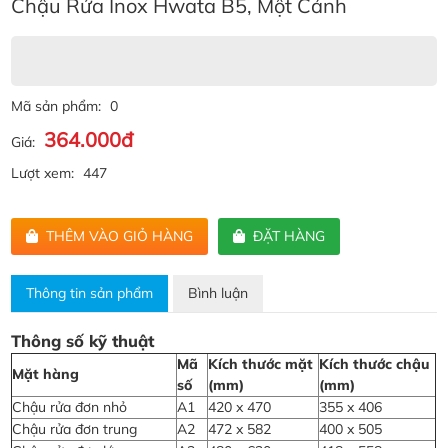
Chậu Rửa Inox Hwata B5, Một Cánh
Mã sản phẩm:
0
364.000đ
Giá:
Lượt xem:
447
THÊM VÀO GIỎ HÀNG
ĐẶT HÀNG
Thông tin sản phẩm
Bình luận
Thông số kỹ thuật
Mã
Kích thước mặt
Kích thước chậu
Mặt hàng
số
(mm)
(mm)
Chậu rửa đơn nhỏ
A1
420 x 470
355 x 406
Chậu rửa đơn trung
A2
472 x 582
400 x 505