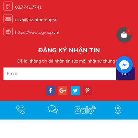
08.7741.7741
cskh@hwatagroup.vn
0
https://hwatagroup.vn/
ĐĂNG KÝ NHẬN TIN
Để lại thông tin để nhận tin tức mới nhất từ chúng tôi
Copyright 2022 @ HWATA VIỆT NAM CO.,LTD - Design by
https://hwatagroup.vn/