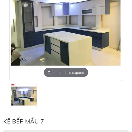
Tap or pinch to expand
KỆ BẾP MẨU 7